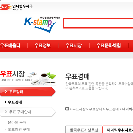
우표장터
우표경매
>
우표시장
>
우표장터
>
우표경매
>
테마틱
우표 구매안내
온라인 구매
오프라인 구매
한국우표지상옥션
테마틱우취자료