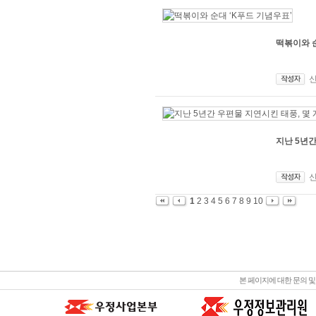
떡볶이와 순
지난 5년간
1
2
3
4
5
6
7
8
9
10
본 페이지에 대한 문의 