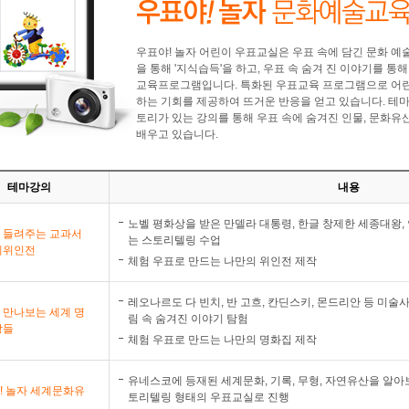
우표야! 놀자 어린이 우표교실은 우표 속에 담긴 문화 예
을 통해 '지식습득'을 하고, 우표 속 숨겨 진 이야기를 통
교육프로그램입니다. 특화된 우표교육 프로그램으로 어
하는 기회를 제공하여 뜨거운 반응을 얻고 있습니다. 테
토리가 있는 강의를 통해 우표 속에 숨겨진 인물, 문화유산
배우고 있습니다.
테마강의
내용
노벨 평화상을 받은 만델라 대통령, 한글 창제한 세종대왕,
 들려주는 교과서
는 스토리텔링 수업
계위인전
체험 우표로 만드는 나만의 위인전 제작
레오나르도 다 빈치, 반 고흐, 칸딘스키, 몬드리안 등 미술
 만나보는 세계 명
림 속 숨겨진 이야기 탐험
장들
체험 우표로 만드는 나만의 명화집 제작
유네스코에 등재된 세계문화, 기록, 무형, 자연유산을 알아
! 놀자 세계문화유
토리텔링 형태의 우표교실로 진행