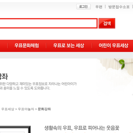
우편
방문접수소포
 우표세상
>
우표야놀자
>
문화강좌