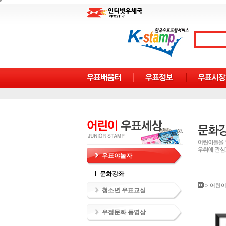
우표야놀자
문화강좌
>
어린이
청소년 우표교실
우정문화 동영상