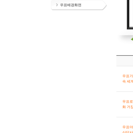
우표배경화면
우표가
속 세
우표로
화 거
우표야
산답사