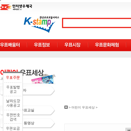
우표야놀자
문화강좌
>
어린이 우표세상
>
청소년 우표교실
우정문화 동영상