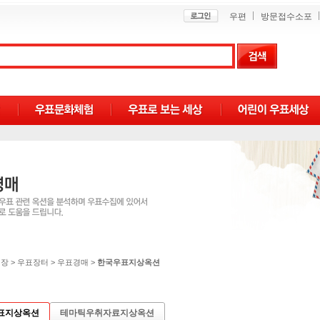
우편
방문접수소포
시장
>
우표장터
>
우표경매
>
한국우표지상옥션
표지상옥션
테마틱우취자료지상옥션