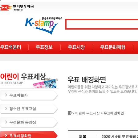
우표야놀자
청소년 우표교실
>
어린이 우표세상
>
우표배경화면
우정문화 동영상
우표배경화면
제목
2020년 4월 무료월