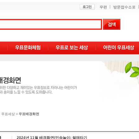
우편
방문접수소포
 우표세상
>
우표배경화면
목
2024년 11월 배경화면(민속놀이: 썰매타기