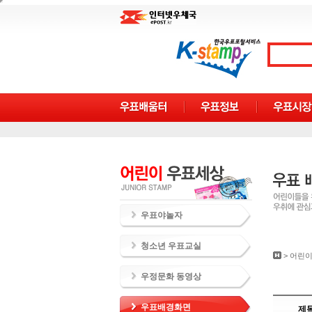
우표야놀자
청소년 우표교실
>
어린이
우정문화 동영상
우표배경화면
제