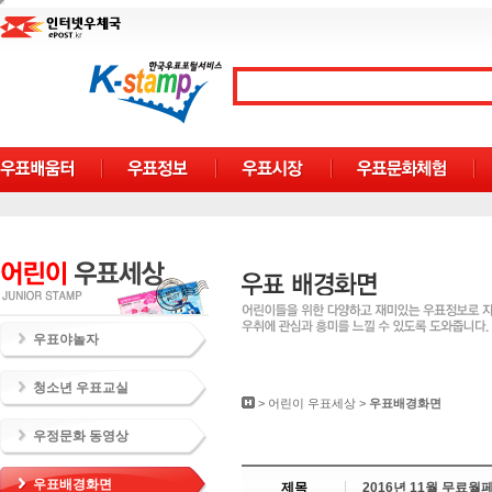
우표야놀자
청소년 우표교실
>
어린이 우표세상
>
우표배경화면
우정문화 동영상
우표배경화면
제목
2016년 11월 무료월