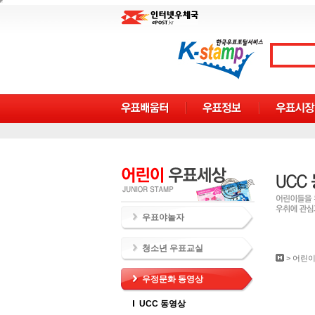
우표야놀자
청소년 우표교실
>
어린이
우정문화 동영상
UCC 동영상