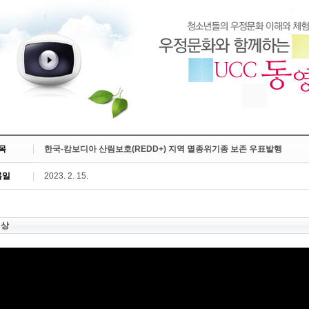
목
한국-캄보디아 산림보호(REDD+) 지역 멸종위기종 보존 우표발행
록일
2023. 2. 15.
영상