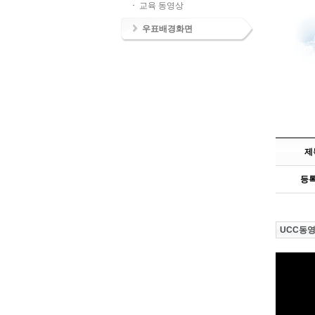
교육 동영상
우표배경화면
제
등
UCC동