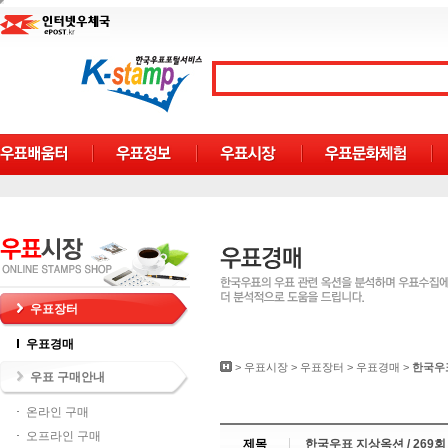
우표장터
우표경매
>
우표시장
>
우표장터
>
우표경매
>
한국우
우표 구매안내
온라인 구매
오프라인 구매
제목
한국우표 지상옥션 / 269회 (