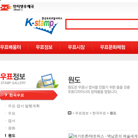
한국우표
우표·엽서 발행계획
우표
>
우표정보
>
한국우표
>
원도
엽서
원화
원도