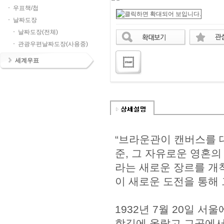
우표책/첩
날짜도장
날짜도장(전체)
관광우편날짜도장(사용중)
세계우표
“브라운관이 캔버스를 
준, 그 자유로운 영혼
라는 새로운 장르를 개
이 새로운 도전을 통해
1932년 7월 20일 
학길에 올랐고 그곳에서