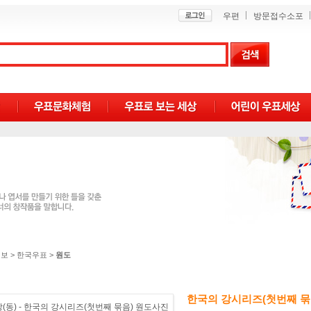
우편
방문접수소포
정보
>
한국우표
>
원도
한국의 강시리즈(첫번째 묶