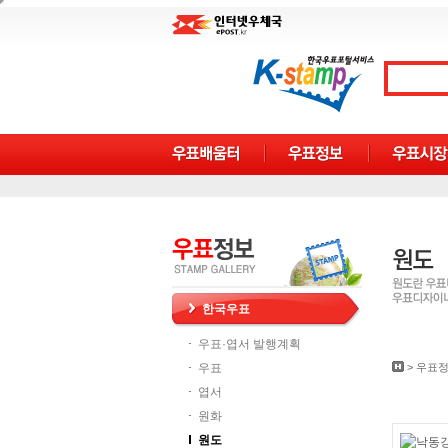
한국우표
우표·엽서 발행계획
우표
>
우표
엽서
원화
원도