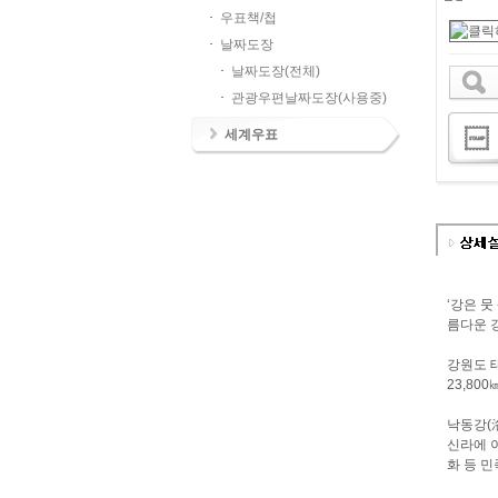
우표책/첩
날짜도장
날짜도장(전체)
관광우편날짜도장(사용중)
세계우표
‘강은 
름다운 
강원도 
23,8
낙동강(
신라에 
화 등 