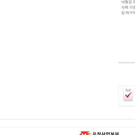
낙동강 
식에 가
강 하구