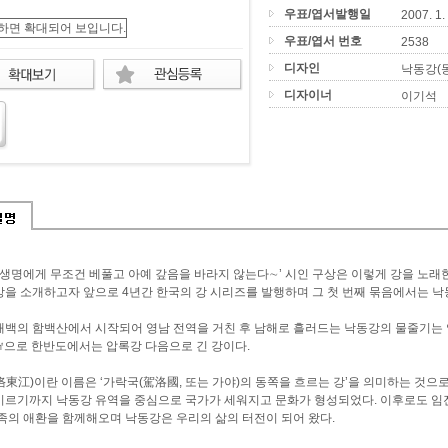
우표/엽서발행일
2007. 1.
우표/엽서 번호
2538
디자인
낙동강(동
디자이너
이기석
뭇 생명에게 무조건 베풀고 아예 갚음을 바라지 않는다∼’ 시인 구상은 이렇게 강을 노래
강을 소개하고자 앞으로 4년간 한국의 강 시리즈를 발행하며 그 첫 번째 묶음에서는 낙
태백의 함백산에서 시작되어 영남 전역을 거친 후 남해로 흘러드는 낙동강의 물줄기는 약
00㎢으로 한반도에서는 압록강 다음으로 긴 강이다.
洛東江)이란 이름은 ‘가락국(駕洛國, 또는 가야)의 동쪽을 흐르는 강’을 의미하는 것
이르기까지 낙동강 유역을 중심으로 국가가 세워지고 문화가 형성되었다. 이후로도 임진
민족의 애환을 함께해오며 낙동강은 우리의 삶의 터전이 되어 왔다.