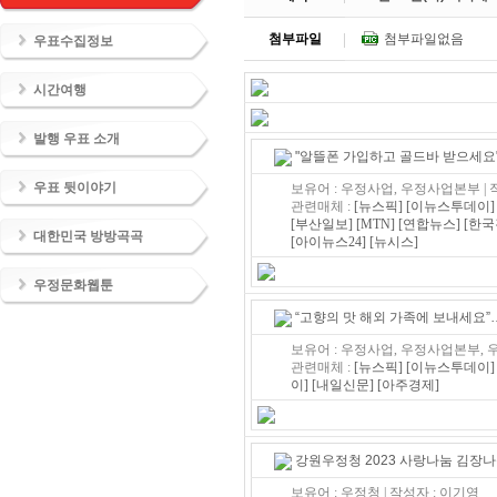
첨부파일
첨부파일없음
우표수집정보
시간여행
발행 우표 소개
"알뜰폰 가입하고 골드바 받으세요"
우표 뒷이야기
보유어 : 우정사업, 우정사업본부 |
관련매체 :
[뉴스픽]
[이뉴스투데이]
[부산일보]
[MTN]
[연합뉴스]
[한국
대한민국 방방곡곡
[아이뉴스24]
[뉴시스]
우정문화웹툰
“고향의 맛 해외 가족에 보내세요”…
보유어 : 우정사업, 우정사업본부, 
관련매체 :
[뉴스픽]
[이뉴스투데이]
이]
[내일신문]
[아주경제]
강원우정청 2023 사랑나눔 김장
보유어 : 우정청 | 작성자 : 이기영