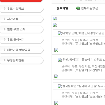
첨부파일
첨부파일없음
우표수집정보
시간여행
발행 우표 소개
대학생 단체, '이승만대통령기념관 
우표 뒷이야기
보유어 : 우표 | 작성자 : 김세윤
관련매체 :
[동아일보]
[조선일보]
[
대한민국 방방곡곡
우본, 팽이치기·윷놀이 기념우표 
우정문화웹툰
보유어 : 우표, 우정사업, 우정사업
관련매체 :
[보험일보]
[대전일보]
한국문학관 "'삼국의 여인들', 우리
보유어 : 우표 | 작성자 : 신재우
관련매체 :
[조선일보]
[뉴스저널리즘