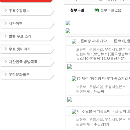
첨부파일
첨부파일없음
우표수집정보
시간여행
발행 우표 소개
드론배송 시대 개막…드론 택배, 
우표 뒷이야기
보유어 : 우정사업, 우정사업본부, 
관련매체 :
[보안뉴스]
[한국방송뉴스
뉴스]
[아유경제]
[정보통신신문]
대한민국 방방곡곡
우정문화웹툰
[취재석] '행정망 마비'가 중소기업 
보유어 : 우정사업, 우정사업본부
관련매체 :
[뉴스픽]
미국·일본 재외동포에 국산 김치 
보유어 : 우정사업, 우정사업본부, 
관련매체 :
[주간경향]