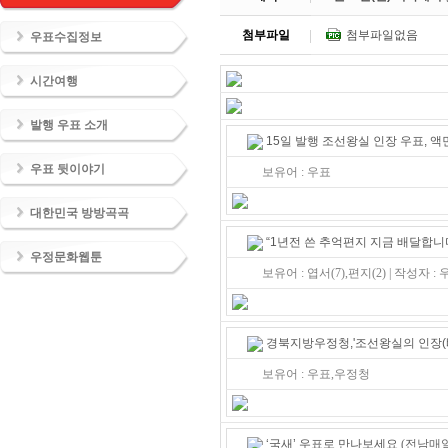
첨부파일
첨부파일없음
우표수집정보
시간여행
발행 우표 소개
15일 발행 조선왕실 인장 우표, 액
우표 뒷이야기
보유어 : 우표
대한민국 방방곡곡
“1년전 쓴 추억편지 지금 배달합니
우정문화웹툰
보유어 : 엽서(7),편지(2) | 작성자 :
경북지방우정청,'조선왕실의 인장(
보유어 : 우표,우정청
‘국새’ 우표로 만나보세요
(전남매일 2