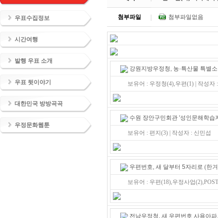
첨부파일
첨부파일없음
우표수집정보
시간여행
발행 우표 소개
강원지방우정청, 농·특산물 특별
우표 뒷이야기
보유어 : 우정청(4),우편(1) | 작성자
대한민국 방방곡곡
수원 장안구민회관 '성인문해학습자
우정문화웹툰
보유어 : 편지(3) | 작성자 : 신민섭
우편번호, 새 달부터 5자리로
(한겨레
보유어 : 우편(18),우정사업(2),POST
전남우정청, 새 우편번호 사용아파