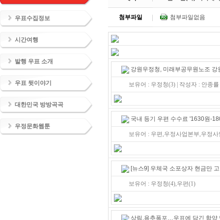
첨부파일
첨부파일없음
우표수집정보
시간여행
발행 우표 소개
강원우정청, 미래부공무원노조 강원
우표 뒷이야기
보유어 : 우정청(3) | 작성자 : 안종률
대한민국 방방곡곡
국내 등기 우편 수수료 '1630원-18
우정문화웹툰
보유어 : 우편,우정사업본부,우정사
[뉴스9] 우체국 소포상자 현금만 
보유어 : 우정청(4),우편(1)
상림,용추폭포…우표에 담긴 함양