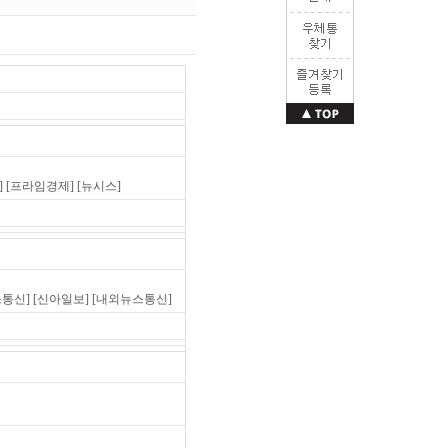
]
[프라임경제]
[뉴시스]
통신]
[신아일보]
[내외뉴스통신]