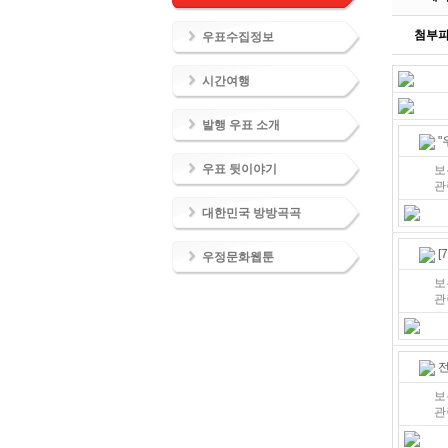
첨부
우표수집정보
시간여행
발행 우표 소개
"
우표 뒷이야기
보
관
대한민국 방방곡곡
[
우정문화웹툰
보
관
전
보
관