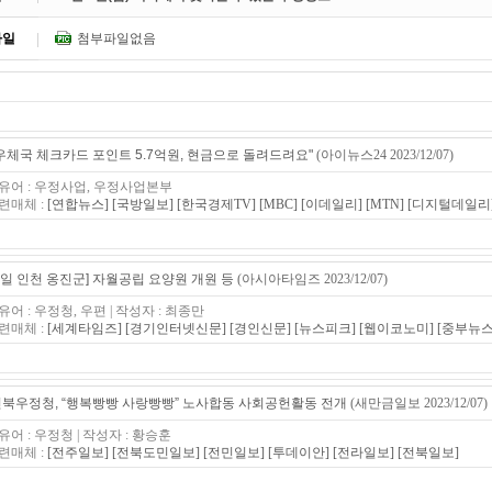
파일
첨부파일없음
우체국 체크카드 포인트 5.7억원, 현금으로 돌려드려요"
(아이뉴스24 2023/12/07)
유어 : 우정사업, 우정사업본부
련매체 :
[연합뉴스]
[국방일보]
[한국경제TV]
[MBC]
[이데일리]
[MTN]
[디지털데일리
7일 인천 옹진군] 자월공립 요양원 개원 등
(아시아타임즈 2023/12/07)
유어 : 우정청, 우편 | 작성자 : 최종만
련매체 :
[세계타임즈]
[경기인터넷신문]
[경인신문]
[뉴스피크]
[웹이코노미]
[중부뉴스
북우정청, “행복빵빵 사랑빵빵” 노사합동 사회공헌활동 전개
(새만금일보 2023/12/07)
유어 : 우정청 | 작성자 : 황승훈
련매체 :
[전주일보]
[전북도민일보]
[전민일보]
[투데이안]
[전라일보]
[전북일보]