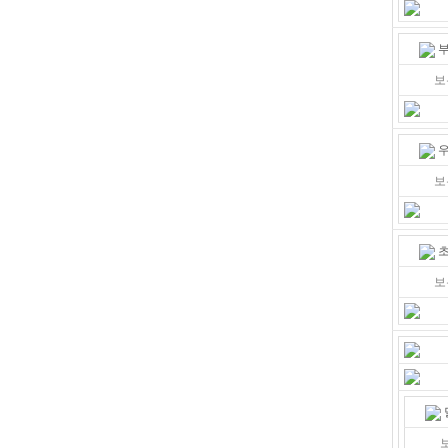
부
보
우
보
초
보