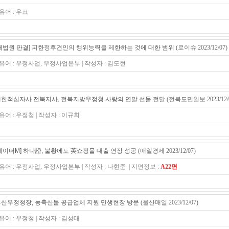
유어 : 우표
대법원 판결] 피한정후견인의 행위능력을 제한하는 것에 대한 범위
(로이슈 2023/12/07)
유어 : 우정사업, 우정사업본부 | 작성자 : 김도현
한적십자사 전북지사, 전북지방우정청 사랑의 연말 선물 전달
(전북도민일보 2023/12/
유어 : 우정청 | 작성자 : 이규희
레이더M] 하나證, 불황에도 英쇼핑몰 대출 연장 성공
(매일경제 2023/12/07)
유어 : 우정사업, 우정사업본부 | 작성자 : 나현준 | 지면정보 :
A22면
산우정청장, 농축산물 공급업체 지원 민생현장 방문
(울산매일 2023/12/07)
유어 : 우정청 | 작성자 : 김성대