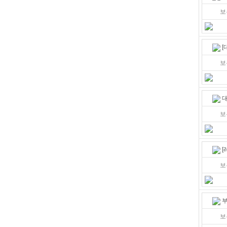
보
[
보
대
보
[
보
부
보