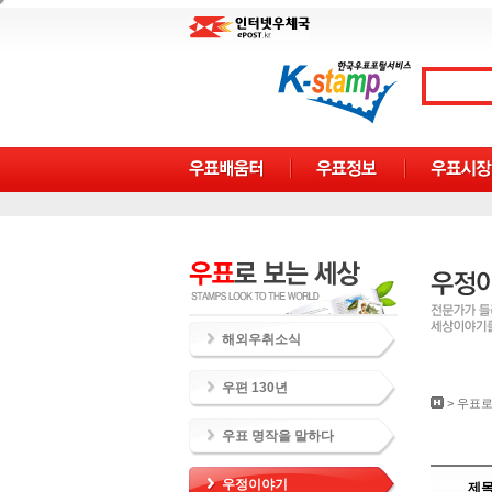
해외우취소식
우편 130년
>
우표로
우표 명작을 말하다
우정이야기
제