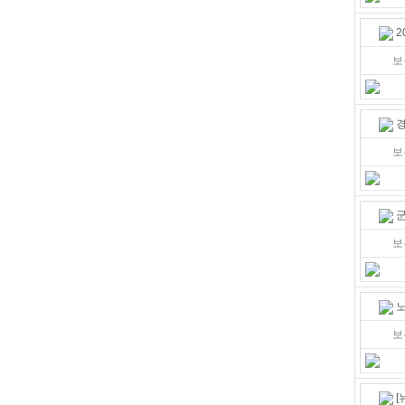
2
보
경
보
군
보
노
보
[