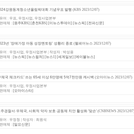
024강원동계청소년올림픽대회 기념우표 발행
(KBS 2023/12/07)
유어 : 우표, 우정사업, 우정사업본부
련매체 :
[원주KBS]
[춘천KBS]
[이뉴스투데이]
[뉴스픽]
[전파신문]
023년 ‘장애가정 아동 성장멘토링’ 성황리 종료
(웰페어뉴스 2023/12/07)
유어 : 우정사업, 우정사업본부 | 작성자 : 박성용
련매체 :
[뉴스픽]
[뉴스컬처]
[뉴스1]
[세계일보]
[에이블뉴스]
우체국 체크카드' 쓰는 65세 이상 6만명에 5억7천만원 캐시백
(오마이뉴스 2023/12/07)
유어 : 우정사업, 우정사업본부
련매체 :
[오마이스타]
주경찰서·우체국, 사회적 약자 보호·공동체 치안 활성화 '맞손'
(CNBNEWS 2023/12/07
유어 : 우정청 | 작성자 : 최원석
련매체 :
[일요신문]