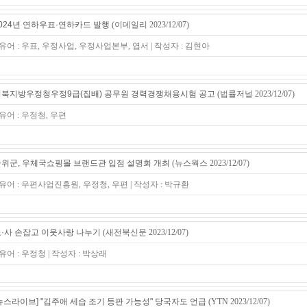
024년 연하우표·연하카드 발행
(이데일리 2023/12/07)
유어 : 우표, 우정사업, 우정사업본부, 엽서 | 작성자 : 김현아
북지방우정청우정9급(집배) 공무원 경력경쟁채용시험 공고
(법률저널 2023/12/07)
유어 : 우정청, 우편
위군, 우체국쇼핑몰 브랜드관 입점 설명회 개최
(뉴스웍스 2023/12/07)
유어 : 우편사업진흥원, 우정청, 우편 | 작성자 : 박규환
·사 손잡고 이웃사랑 나누기
(새전북신문 2023/12/07)
유어 : 우정청 | 작성자 : 박상래
뉴스라이브] "김주애 세습 조기 등판 가능성" 당국자도 언급
(YTN 2023/12/07)