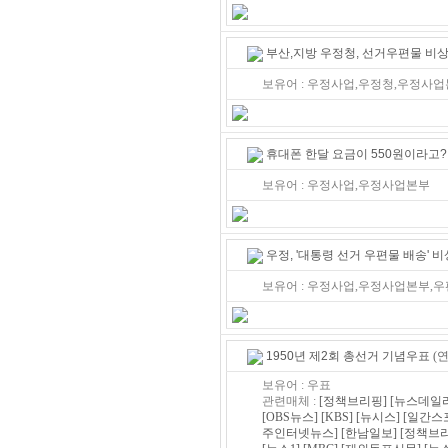
부산,지방 우정청, 선거우편물 비
보유어 : 우정사업,우정청,우정사업
휴대폰 한달 요금이 550원이라고?
보유어 : 우정사업,우정사업본부
우정, '대통령 선거 우편물 배송' 
보유어 : 우정사업,우정사업본부,우
1950년 제2회 총선거 기념우표
(연
보유어 : 우표
관련매체 :
[정책브리핑]
[뉴스데일
[OBS뉴스]
[KBS]
[뉴시스]
[일간스
주인터넷뉴스]
[한남일보]
[정책브