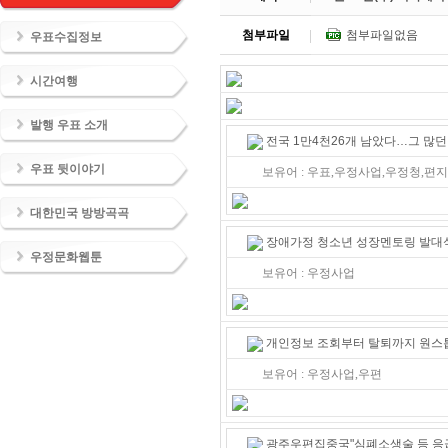
첨부파일
첨부파일없음
우표수집정보
시간여행
발행 우표 소개
전국 1만4천26개 남았다…그 많던 
우표 뒷이야기
보유어 : 우표,우정사업,우정청,편지,
대한민국 방방곡곡
장애가정 청소년 성장멘토링 발대
우정문화웹툰
보유어 : 우정사업
개인정보 조회부터 탈퇴까지 원스톱 
보유어 : 우정사업,우편
광주우편집중국"심폐소생술 등 응급