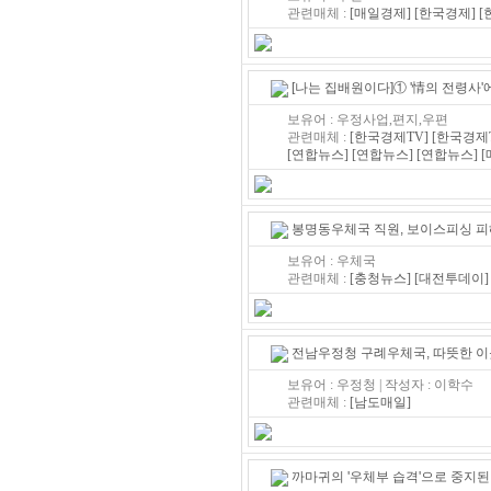
관련매체 :
[매일경제]
[한국경제]
[
[나는 집배원이다]① '情의 전령사
보유어 : 우정사업,편지,우편
관련매체 :
[한국경제TV]
[한국경제T
[연합뉴스]
[연합뉴스]
[연합뉴스]
봉명동우체국 직원, 보이스피싱 피
보유어 : 우체국
관련매체 :
[충청뉴스]
[대전투데이]
전남우정청 구례우체국, 따뜻한 이
보유어 : 우정청 | 작성자 : 이학수
관련매체 :
[남도매일]
까마귀의 '우체부 습격'으로 중지된