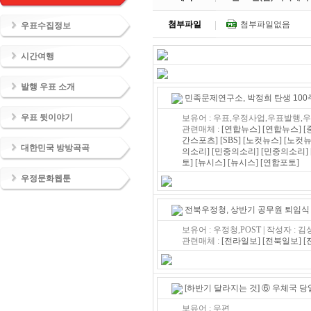
첨부파일
첨부파일없음
우표수집정보
시간여행
발행 우표 소개
민족문제연구소, 박정희 탄생 100
우표 뒷이야기
보유어 : 우표,우정사업,우표발행
관련매체 :
[연합뉴스]
[연합뉴스]
[
간스포츠]
[SBS]
[노컷뉴스]
[노컷뉴
대한민국 방방곡곡
의소리]
[민중의소리]
[민중의소리]
토]
[뉴시스]
[뉴시스]
[연합포토]
우정문화웹툰
전북우정청, 상반기 공무원 퇴임식
보유어 : 우정청,POST | 작성자 : 
관련매체 :
[전라일보]
[전북일보]
[
[하반기 달라지는 것] ⑥ 우체국 당
보유어 : 우편