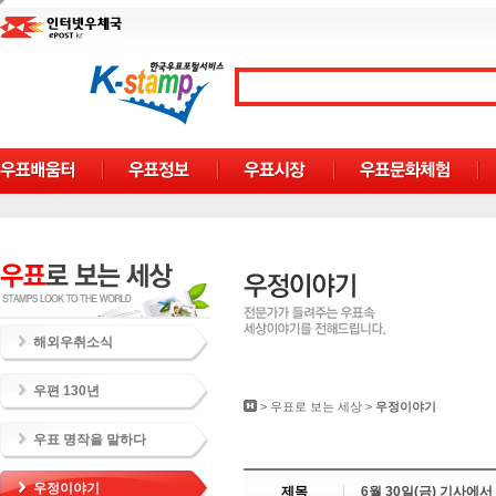
해외우취소식
우편 130년
>
우표로 보는 세상
>
우정이야기
우표 명작을 말하다
우정이야기
제목
6월 30일(금) 기사에