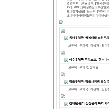
관련매체 :
[매일경제]
[한국경제]
TV]
[MBC]
[여성조선]
[부산일보
토]
[전파신문]
[뉴스픽]
[SINGLE
츠]
[미디어리퍼블릭]
[파이낸셜뉴
동해우체국 '행복배달 소원우체
보유어 : 우체국 | 작성자 : 황미
여수우체국 우정노조, ‘행복나눔
보유어 : 우체국, 집배원
정읍우체국, 정읍시의회 초청 
보유어 : 우체국 | 작성자 : 강민
집배원·전기 검침원이 복지 사각