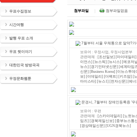
첨부파일
첨부파일없음
우표수집정보
시간여행
발행 우표 소개
7월부터 서울 우체통으로 알약?가
우표 뒷이야기
보유어 : 우정사업, 우정사업본부
관련매체 :
[조선일보]
[마이데일리]
이언스]
[뉴스픽]
[뉴시스]
[에코저널
대한민국 방방곡곡
뉴스]
[경기인터넷신문]
[세계타임즈
신문]
[Business Korea]
[이뉴스투데
보]
[이데일리]
[더팩트]
[키즈맘]
[
우정문화웹툰
마이스타]
[뉴스1]
[전자신문]
[에너
문경시, 7월부터 장애인등록증 '우편
보유어 : 우편
관련매체 :
[스카이데일리]
[노컷뉴
임즈]
[경북제일신보]
[중부뉴스통신
[경상매일신문]
[UGN경북뉴스]