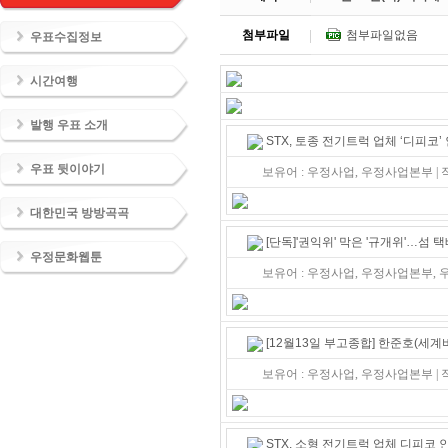
첨부파일
첨부파일없음
우표수집정보
시간여행
발행 우표 소개
STX, 토종 전기트럭 업체 ‘디피코’
우표 뒷이야기
보유어 : 우정사업, 우정사업본부 | 작
대한민국 방방곡곡
[단독]'권익위' 막은 '규개위'…섬 택
우정문화웹툰
보유어 : 우정사업, 우정사업본부, 우
[12월13일 부고종합] 한준호(
보유어 : 우정사업, 우정사업본부 |
STX, 소형 전기트럭 업체 디피코