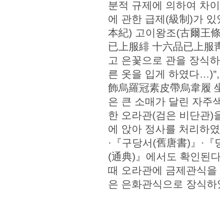
분적 규제에 의하여 차이를
에 관한 급제(級制)가 
本紀) 고이왕조(古爾王
已上服緋 十六品已上服靑…
고 은꽃으로 관을 장식하고
른 옷을 입게 하였다…)
飾烏羅冠素皮帶烏韋履 坐南
은 큰 소매가 달린 자주
한 오라관(검은 비단관)
에 앉아 정사를 처리하였
·『구당서(舊唐書)』·『
(通典)』에서도 확인된다
때 오라관에 금제관식을 장
은 은화관식으로 장식하였