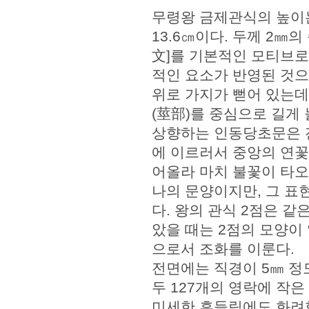
무령왕 금제관식의 높이는 각
13.6㎝이다. 두께 2
文]를 기본적인 모티브로
적인 요소가 반영된 것으
위로 가지가 뻗어 있는데,
(莖部)를 중심으로 길게
상향하는 인동당초문은 
에 이르러서 중앙의 연꽃
어올라 마치 불꽃이 타오
나의 문양이지만, 그 
다. 왕의 관식 2점은 
았을 때는 2점의 모양이
으로서 조화를 이룬다.
전면에는 직경이 5㎜ 정도
두 127개의 영락에 작은
미세한 흔들림에도 화려함