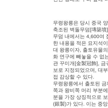
무령왕릉은 당시 중국 양
축조된 벽돌무덤[塼築墳]
무덤 내에서는 4,600여
한 내용을 적은 묘지석이
대 왕릉이자, 출토유물의
화 연구에 빼놓을 수 없
관 꾸미개[金製冠飾], 금
보로 지정되었으며, 대
접 감상할 수 있다.
무령왕릉에서 출토된 금제
쪽과 왕비쪽 머리 부분에
분을 가장 상징적으로 
(銀製)가 있다. 이는 중