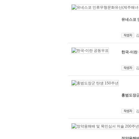
유네스코 
한국-이란
홍범도장군
정약용해배