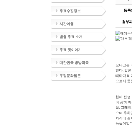
등록
우표수집정보
첨부
시간여행
발행 우표 소개
우표 뒷이야기
대한민국 방방곡곡
모나코는 미
했다. 말론
우정문화웹툰
때마다 레
으로서 등
한데 탄생 
이 공히 아
을, 그레이스
으며 우하단
차례에 걸
품들이었다