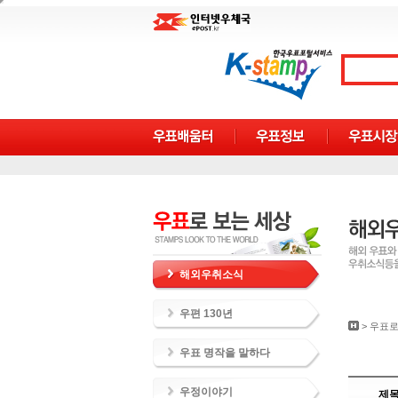
해외우취소식
우편 130년
>
우표로
우표 명작을 말하다
우정이야기
제