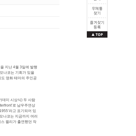
종을 지난 4월 3일에 발행
. 모나코는 기회가 있을
에도 영화 테마의 주인공
카데미 시상식) 두 사람
rfront’로 남우주연상
 1955’라고 표기되어 있
). 모나코는 지금까지 여러
이스 켈리가 출연했던 작