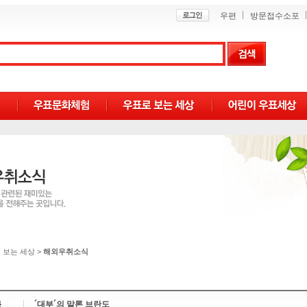
우편
방문접수소포
 보는 세상
>
해외우취소식
목
´대부´의 말론 브란도