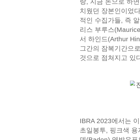
랑, 지금 돈으로 하면
치웠던 장본인이었다.
적인 수집가들, 즉 알프레
리스 부루스(Maurice 
서 하인드(Arthur
그간의 잠복기간으로
것으로 점쳐지고 있다
IBRA 2023에서는
초일봉투, 핑크색 용지
덴(Baden) 영방우