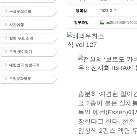
등록일
2023. 3. 7.
우표수집정보
첨부파일
up202303071406
시간여행
발행 우표 소개
우표 뒷이야기
대한민국 방방곡곡
우정문화웹툰
충분히 예견된 일이긴
표 2종이 붙은 실체봉
독일 에센(Essen)
장한다고 한다. 현존
암청색 2펜스 액면 