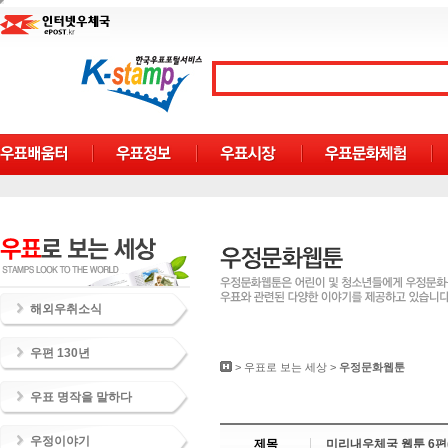
해외우취소식
우편 130년
>
우표로 보는 세상
>
우정문화웹툰
우표 명작을 말하다
우정이야기
제목
미리내우체국 웹툰 6편