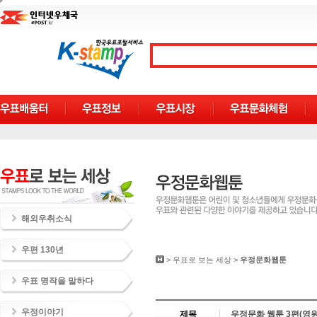
해외우취소식
우편 130년
>
우표로 보는 세상
>
우정문화웹툰
우표 명작을 말하다
우정이야기
제목
우정문화 웹툰 3편(영