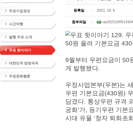
등록일
2021. 10. 5.
우표수집정보
첨부파일
up2021100514304
시간여행
발행 우표 소개
우표 뒷이야기
9월부터 우편요금이 50
대한민국 방방곡곡
게 발행됐다.
우정문화웹툰
우정사업본부(우본)는 새
우편 기본요금(430원) 
담겼다. 통상우편 규격 외
궁화’가, 등기우편 기본요
시대 유물 ‘청자 퇴화초화