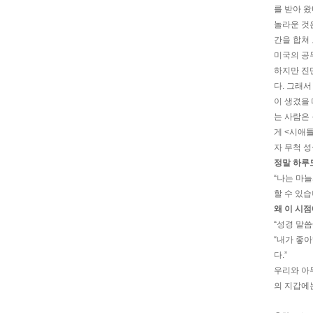
를 받아 왔
놀라운 것은
간을 합쳐 
미국의 공무
하지만 진
다. 그래서
이 생겼을 
는 사람은
게 <시애
자 무척 
정말 하루
“나는 마
할 수 있습
왜 이 시
“성경 말씀
“내가 좋
다.”
우리와 아무
의 지갑에