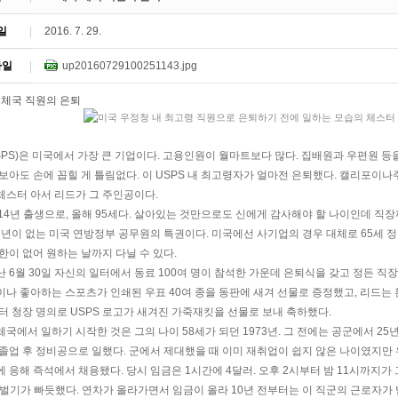
일
2016. 7. 29.
파일
up20160729100251143.jpg
PS)은 미국에서 가장 큰 기업이다. 고용인원이 월마트보다 많다. 집배원과 우편원 등을
 보아도 손에 꼽힐 게 틀림없다. 이 USPS 내 최고령자가 얼마전 은퇴했다. 캘리포
체스터 아서 리드가 그 주인공이다.
914년 출생으로, 올해 95세다. 살아있는 것만으로도 신에게 감사해야 할 나이인데 직
 정년이 없는 미국 연방정부 공무원의 특권이다. 미국에선 사기업의 경우 대체로 65세
한이 없어 원하는 날까지 다닐 수 있다.
 6월 30일 자신의 일터에서 동료 100여 명이 참석한 가운데 은퇴식을 갖고 정든 직
이나 좋아하는 스포츠가 인쇄된 우표 40여 종을 동판에 새겨 선물로 증정했고, 리드는 
터 청장 명의로 USPS 로고가 새겨진 가죽재킷을 선물로 보내 축하했다.
국에서 일하기 시작한 것은 그의 나이 58세가 되던 1973년. 그 전에는 공군에서 25
 졸업 후 정비공으로 일했다. 군에서 제대했을 때 이미 재취업이 쉽지 않은 나이였지만
에 응해 즉석에서 채용됐다. 당시 임금은 1시간에 4달러. 오후 2시부터 밤 11시까지
 벌기가 빠듯했다. 연차가 올라가면서 임금이 올라 10년 전부터는 이 직군의 근로자가 