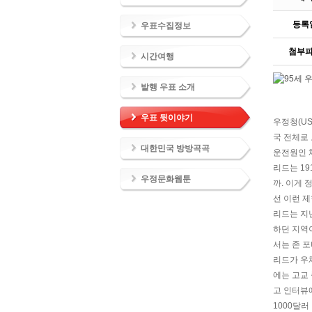
등록
우표수집정보
첨부
시간여행
발행 우표 소개
우표 뒷이야기
우정청(US
국 전체로
대한민국 방방곡곡
운전원인 
리드는 1
우정문화웹툰
까. 이게
선 이런 제
리드는 지난
하던 지역
서는 존 포
리드가 우체
에는 고교
고 인터뷰
1000달러