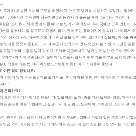
다.
 그가 37년 동안 우체국 근무를 하면서 단 한 번도 병가를 사용하지 않았다는 점이다.
보니 3856시간, 한꺼번에 사용하면 2년 동안 내리 출근을 빼먹어도 되는 기간이다.
원은 연례 휴가 외에 몸이 아플 때 쓰는 병가가 주어진다. 우체국에선 근무 연한에 따라
단서를 첨부해야 할 정도로 까다롭지 않다. 전화 또는 홈페이지에 접속해 “나 아파서 
 직장 상사와 싸워 마음이 상했거나 전날 술을 많이 먹어 일어나기 싫을 때, 아이를 병
때 병가를 종종 이용한다. 그러나 누군가 갑작스레 안 나오면 다른 직원이 그만큼 일을 
 동료들로부터 눈총을 받기 일쑤다. 우체국 차원에서도 “병가는 가능한 한 모아 뒀다가
틀 우체부>의 저자 권종상씨의 설명이다. 리드가 입사 이후 병가를 하루도 쓰지 않았다
성실한 직원이라는 뜻이다. 워싱턴포스트를 비롯한 미국 기자들이 물었다.
도 아픈 적이 없었나요.
늘과 양파가 많이 든 샌드위치를 즐겨 먹습니다. 이 때문에 꽤 건강하거든요. 여러분도 
니다.”
점에 은퇴하죠?
에 모든 것은 때가 있다고 했습니다. 일할 때와 놀 때, 춤출 때와 울 때가 있죠. 지금 나
아하는 골프를 아들과 함께하고 싶고 러시아, 핀란드, 노르웨이, 스웨덴 등 스칸디나비
런 인연이 없는 남의 나라 노인이지만 참 부럽다. 그래서 이렇게 말해 주고 싶다. “열심
는 연금 외에 미사용 병가 시간에 해당하는 임금까지 보너스로 들어 있으니 돈 걱정 할 