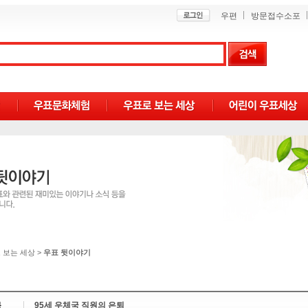
우편
방문접수소포
 보는 세상
>
우표 뒷이야기
목
95세 우체국 직원의 은퇴