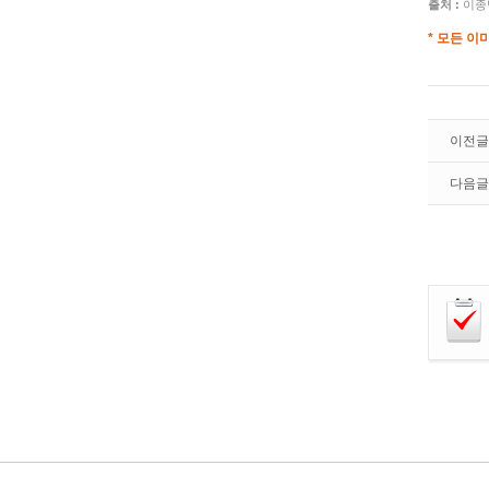
출처 :
이종탁
* 모든 이
이전글
다음글