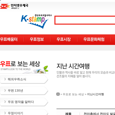
해외우취소식
우편 130년
>
우표로 보는 세상
>
지난시간여행
우표 명작을 말하다
우정이야기
제목
천마총에서 천마도 발