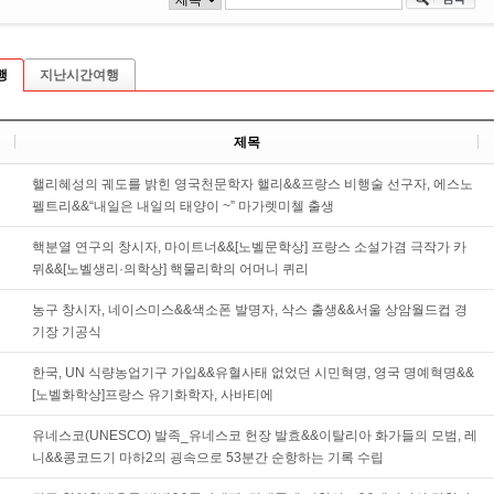
행
지난시간여행
제목
핼리혜성의 궤도를 밝힌 영국천문학자 핼리&&프랑스 비행술 선구자, 에스노
펠트리&&“내일은 내일의 태양이 ~” 마가렛미첼 출생
핵분열 연구의 창시자, 마이트너&&[노벨문학상] 프랑스 소설가겸 극작가 카
뮈&&[노벨생리·의학상] 핵물리학의 어머니 퀴리
농구 창시자, 네이스미스&&색소폰 발명자, 삭스 출생&&서울 상암월드컵 경
기장 기공식
한국, UN 식량농업기구 가입&&유혈사태 없었던 시민혁명, 영국 명예혁명&&
[노벨화학상]프랑스 유기화학자, 사바티에
유네스코(UNESCO) 발족_유네스코 헌장 발효&&이탈리아 화가들의 모범, 레
니&&콩코드기 마하2의 굉속으로 53분간 순항하는 기록 수립