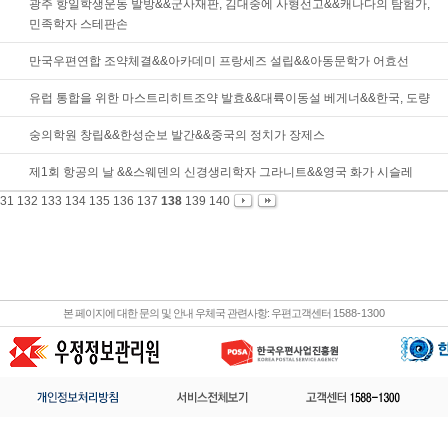
광주 항일학생운동 발방&&군사재판, 김대중에 사형선고&&캐나다의 탐험가,
민족학자 스테판손
만국우편연합 조약체결&&아카데미 프랑세즈 설립&&아동문학가 어효선
유럽 통합을 위한 마스트리히트조약 발효&&대륙이동설 베게너&&한국, 도량
숭의학원 창립&&한성순보 발간&&중국의 정치가 장제스
제1회 항공의 날 &&스웨덴의 신경생리학자 그라니트&&영국 화가 시슬레
131
132
133
134
135
136
137
138
139
140
본 페이지에 대한 문의 및 안내 우체국 관련사항: 우편고객센터
1588-1300