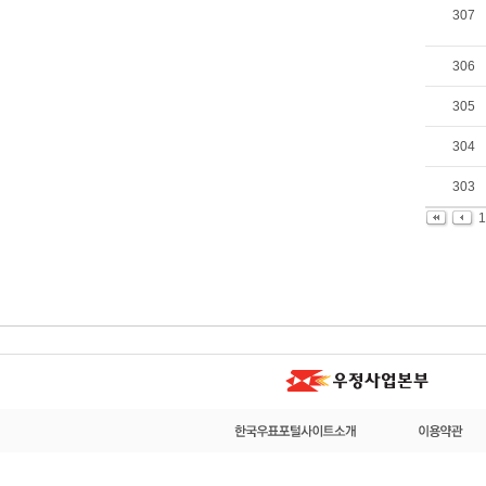
307
306
305
304
303