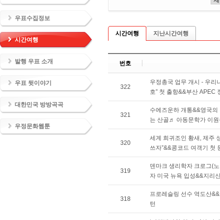
우표수집정보
시간여행
지난시간여행
시간여행
발행 우표 소개
번호
우정총국 업무 개시 - 우
우표 뒷이야기
322
호” 첫 출항&&부산 APEC
대한민국 방방곡곡
수에즈운하 개통&&영국의 
321
는 산골♬ 아동문학가 이원
우정문화웹툰
세계 희귀조인 황새, 제주
320
쓰자”&&콩코드 여객기 첫 
덴마크 생리학자 크로그(노
319
자 미국 뉴욕 입성&&지리
프로레슬링 선수 역도산&&
318
턴