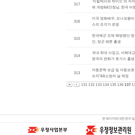
‘지킬박사와 하이드’의 저
317
에 개방&&안창남, 한국 비
미국 영화배우, 모나코왕비
316
스의 조각가 로댕
한국해군 모체 해방병단 창
315
인, 장군 패튼 출생
국내 최대 사장교, 서해대교
314
영국의 판화가 호가스 출생
아동문학 보급 및 아동보
313
쓰자”&&소방의 날 제정
131
132
133
134
135
136
137
1
본 페이지에 대한 문의 