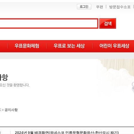
우편
방문접수소포
K
>
공지사항
목
2024년 9월 배경화면(유네스코 인류무형문화유산-한산모시 짜기)