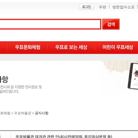
우편
방문접수소포
문화체험
>
우표박물관
>
공지사항
목
우표박물관 재개관 관련 안내(사전예약제, 뮤지엄샵운영 등)