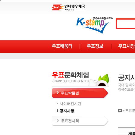
우표박물관
사이버전시관
공지사항
>
우표
우표전시회
제