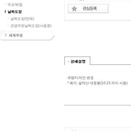
우표책/첩
날짜도장
날짜도장(전체)
관광우편날짜도장(사용중)
세계우표
국명/디자인 변경
* 폐지: 설악산 대청봉(10.23.까지 사용)