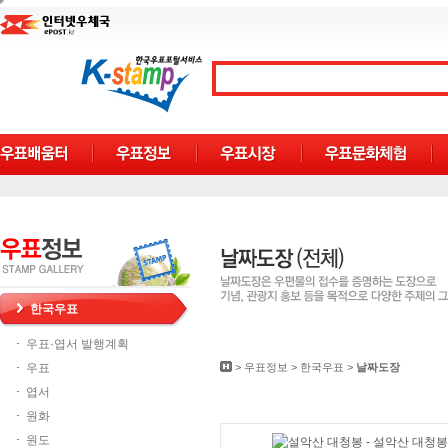
한국우표
우표·엽서 발행계획
우표
>
우표정보
>
한국우표
>
날짜도장
엽서
원화
원도