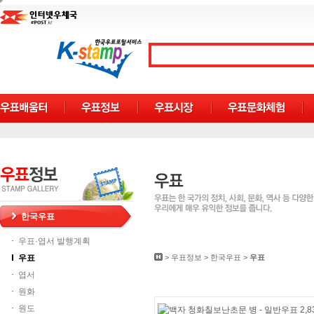
한국우표
우표·엽서 발행계획
우표
>
우표정보
>
한국우표
>
우표
엽서
원화
원도