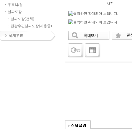
우표책/첩
날짜도장
날짜도장(전체)
관광우편날짜도장(사용중)
세계우표