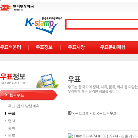
한국우표
우표·엽서 발행계획
우표
>
우표정보
>
한국우표
>
우표
엽서
원화
원도