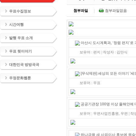
첨부파일
첨부파일없음
우표수집정보
시간여행
발행 우표 소개
아산시 도시계획과, ‘청렴 편지’로
우표 뒷이야기
보유어 : 편지 | 작성자 : 김만식
대한민국 방방곡곡
[무삭제판] 세상의 모든 이야기 '세모
우정문화웹툰
보유어 : 우표
공공기관장 100명 이상 올해안에 대
보유어 : 우편사업진흥원, 우편 | 
하나금융 새 사외이사 후보에 원숙연