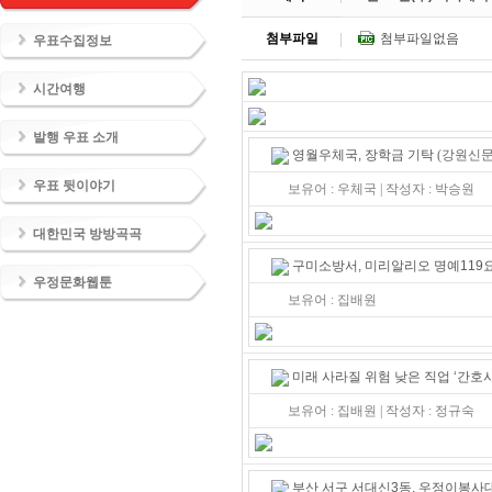
첨부파일
첨부파일없음
우표수집정보
시간여행
발행 우표 소개
영월우체국, 장학금 기탁
(강원신문 2
우표 뒷이야기
보유어 : 우체국 | 작성자 : 박승원
대한민국 방방곡곡
구미소방서, 미리알리오 명예119
우정문화웹툰
보유어 : 집배원
미래 사라질 위험 낮은 직업 ‘간호사
보유어 : 집배원 | 작성자 : 정규숙
부산 서구 서대신3동, 우정이봉사