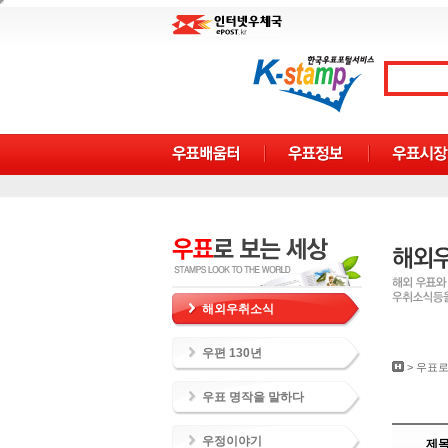
해외우취소식
우편 130년
>
우표로
우표 명작을 말하다
우정이야기
제