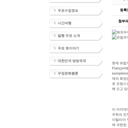
등록
우표수집정보
첨부
시간여행
발행 우표 소개
우표 뒷이야기
대한민국 방방곡곡
현재 유럽우취
Françon
우정문화웹툰
europée
재의 회장은
로 프랑스
해 오고 있
이 아카데
우취의 진작
이탈리아 우
에 국한된