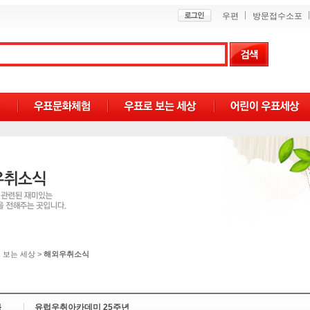
우편
방문접수소포
 보는 세상
>
해외우취소식
목
유럽우취아카데미 25주년