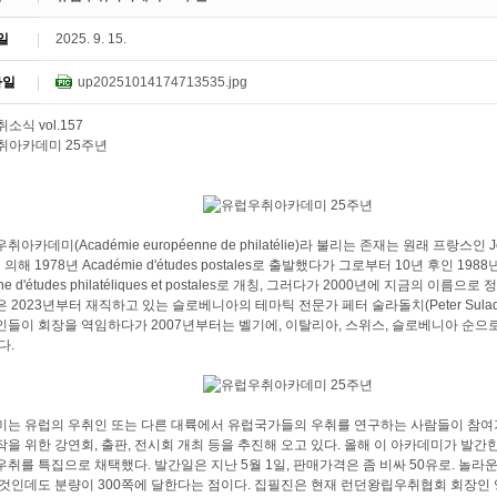
일
2025. 9. 15.
파일
up20251014174713535.jpg
아카데미(Académie européenne de philatélie)라 불리는 존재는 원래 프랑스인 Jean
에 의해 1978년 Académie d'études postales로 출발했다가 그로부터 10년 후인 1988년
nne d'études philatéliques et postales로 개칭, 그러다가 2000년에 지금의 이
 2023년부터 재직하고 있는 슬로베니아의 테마틱 전문가 페터 술라돌치(Peter Sula
인들이 회장을 역임하다가 2007년부터는 벨기에, 이탈리아, 스위스, 슬로베니아 순
다.
미는 유럽의 우취인 또는 다른 대륙에서 유럽국가들의 우취를 연구하는 사람들이 참
을 위한 강연회, 출판, 전시회 개최 등을 추진해 오고 있다. 올해 이 아카데미가 발간한
취를 특집으로 채택했다. 발간일은 지난 5월 1일, 판매가격은 좀 비싸 50유로. 놀라
 것인데도 분량이 300쪽에 달한다는 점이다. 집필진은 현재 런던왕립우취협회 회장인