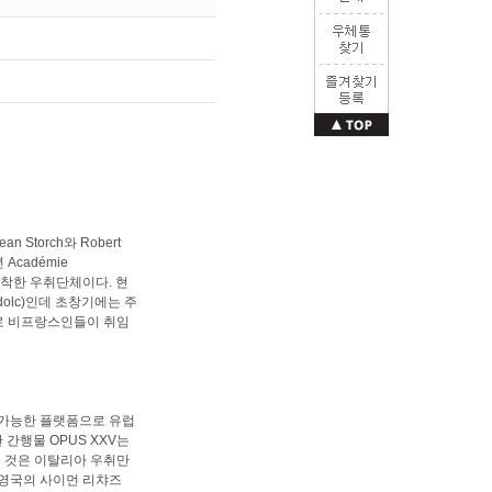
 Storch와 Robert
 Académie
름으로 정착한 우취단체이다. 현
dolc)인데 초창기에는 주
으로 비프랑스인들이 취임
여가능한 플랫폼으로 유럽
 간행물 OPUS XXV는
운 것은 이탈리아 우취만
 영국의 사이먼 리챠즈