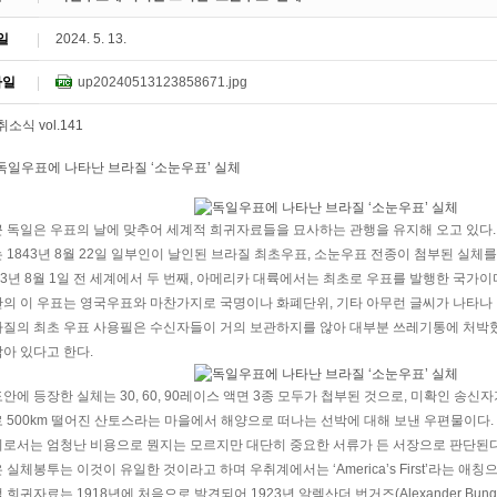
일
2024. 5. 13.
파일
up20240513123858671.jpg
 독일은 우표의 날에 맞추어 세계적 희귀자료들을 묘사하는 관행을 유지해 오고 있다. 
 1843년 8월 22일 일부인이 날인된 브라질 최초우표, 소눈우표 전종이 첨부된 실체
43년 8월 1일 전 세계에서 두 번째, 아메리카 대륙에서는 최초로 우표를 발행한 국가이다
의 이 우표는 영국우표와 마찬가지로 국명이나 화폐단위, 기타 아무런 글씨가 나타나 있
질의 최초 우표 사용필은 수신자들이 거의 보관하지를 않아 대부분 쓰레기통에 처박혔
아 있다고 한다.
안에 등장한 실체는 30, 60, 90레이스 액면 3종 모두가 첩부된 것으로, 미확인 
 500km 떨어진 산토스라는 마을에서 해양으로 떠나는 선박에 대해 보낸 우편물이다.
로서는 엄청난 비용으로 뭔지는 모르지만 대단히 중요한 서류가 든 서장으로 판단된다
 실체봉투는 이것이 유일한 것이라고 하며 우취계에서는 ‘America’s First’라는 애칭
 희귀자료는 1918년에 처음으로 발견되어 1923년 알렉산더 번거즈(Alexander Bung