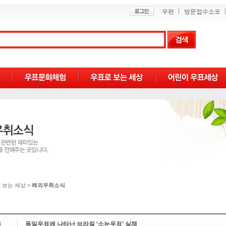
우편
방문접수소포
 보는 세상
>
해외우취소식
목
독일우표에 나타난 브라질 ‘소눈우표’ 실체