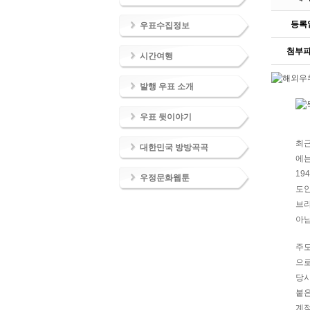
등록
우표수집정보
첨부
시간여행
발행 우표 소개
우표 뒷이야기
최근
대한민국 방방곡곡
에는
19
우정문화웹툰
도안
브라
아남
주도
으로
당시
붙은
계적