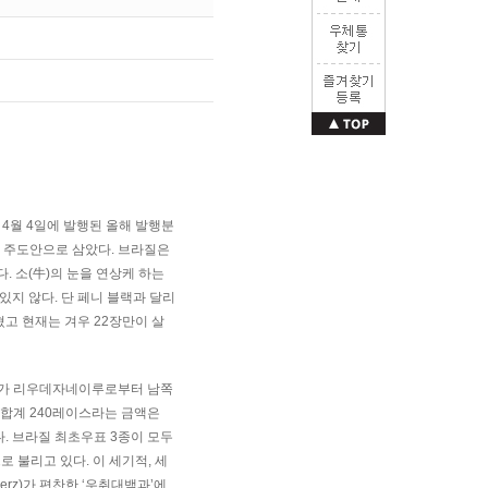
4월 4일에 발행된 올해 발행분
를 주도안으로 삼았다. 브라질은
. 소(牛)의 눈을 연상케 하는
지 않다. 단 페니 블랙과 달리
고 현재는 겨우 22장만이 살
송신자가 리우데자네이루로부터 남쪽
 합계 240레이스라는 금액은
. 브라질 최초우표 3종이 모두
으로 불리고 있다. 이 세기적, 세
erz)가 편찬한 ‘우취대백과’에