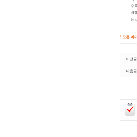
수록
바젤
는 
* 모든 이
이전글
다음글