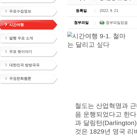
등록일
2022. 9. 21.
우표수집정보
첨부파일
첨부파일없음
시간여행
발행 우표 소개
우표 뒷이야기
대한민국 방방곡곡
우정문화웹툰
철도는 산업혁명과 근
음 운행되었다고 한다.
과 달링턴(Darlingt
것은 1829년 영국 리버풀