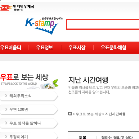
해외우취소식
우편 130년
>
우표로 보는 세상
>
지난시간여행
우표 명작을 말하다
우정이야기
제목
철마는 달리고 싶다