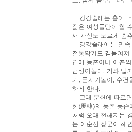
고, 함께 춤추는 다른
강강술래는 춤이 너무
젊은 여성들만이 할 수
새 자신도 모르게 춤
강강술래에는 민속 신
전통악기도 곁들여져 흥
간에 농촌이나 어촌의
남생이놀이, 기와 밟기
기, 문지기놀이, 수
하게 한다.
고대 문헌에 따르면 강
한(馬韓)의 농촌 풍습
처럼 오래 전해지는 경
는 이순신 장군이 해