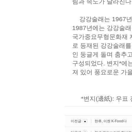
림과 속도가 달라진다
강강술래는 1967년
1987년에는 강강술래
국가중요무형문화재 제
로 등재된 강강술래를
인 둥글게 돌며 춤추
구성되었다. 변지*에
져 있어 풍요로운 가을
*변지(邊紙): 우표
이전글
한류, 이젠 K-Food다