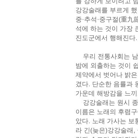
를 강하게 보이려고 
강강술래를 부르게 했
중·추석·중구절(重九節
석에 하는 것이 가장
진도군에서 행해진다.
우리 전통사회는 남
밤에 외출하는 것이 
제약에서 벗어나 밝은
겼다. 단순한 음률과 
가운데 해방감을 느끼
강강술래는 원시 종합
이름은 노래의 후렴구
았다. 노래 가사는 보
라 긴(늦은)강강술래,