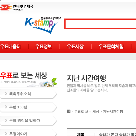
해외우취소식
우편 130년
>
우표로 보는 세상
>
지난시간여행
우표 명작을 말하다
우정이야기
제목
술래가 돈다 술래가 돌