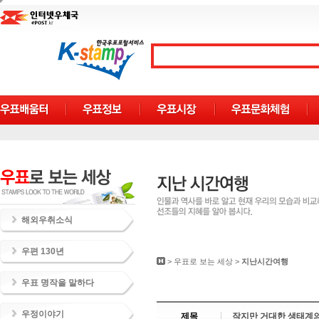
해외우취소식
우편 130년
>
우표로 보는 세상
>
지난시간여행
우표 명작을 말하다
우정이야기
제목
작지만 거대한 생태계의