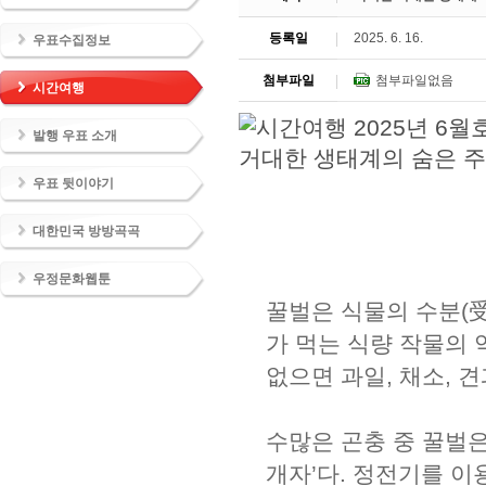
등록일
2025. 6. 16.
우표수집정보
첨부파일
첨부파일없음
시간여행
발행 우표 소개
우표 뒷이야기
대한민국 방방곡곡
우정문화웹툰
꿀벌은 식물의 수분(受粉,
가 먹는 식량 작물의 
없으면 과일, 채소, 
수많은 곤충 중 꿀벌은
개자’다. 정전기를 이