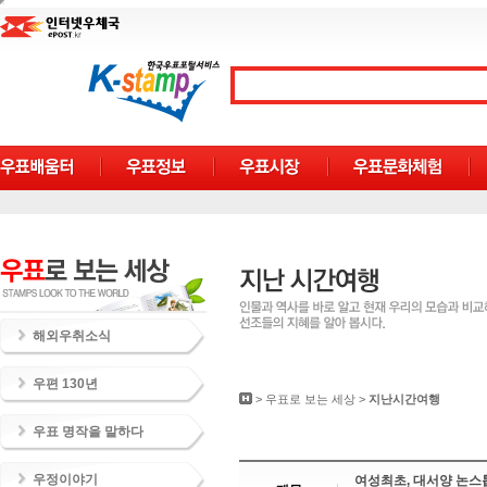
해외우취소식
우편 130년
>
우표로 보는 세상
>
지난시간여행
우표 명작을 말하다
우정이야기
여성최초, 대서양 논스