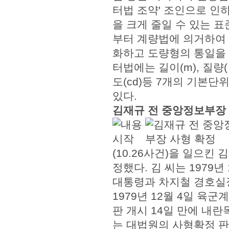
터법 조약' 조인으로 인
을 크게 줄일 수 있는 표
부터 계량법에 의거하여
화하고 도량형의 통일을 
터법에는 길이(m), 질량(㎏)
도(cd)등 7개의 기본단위
있다.
김재규 전 중앙정보부장
(10.26사건)을 일으킨
정했다. 김 씨는 1979
대통령과 차지철 경호실장
1979년 12월 4일 육
판 개시 14일 만에 내
는 대법원의 사형확정 판결