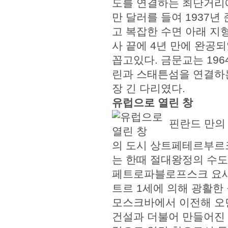
도를 연결하는 최단거리에 
만 달러를 들여 1937년
고 복잡한 수면 아래 지
사 끝에 4년 만에 완공
꼽고있다. 금문교는 19
린과 스태튼섬을 연결하
장 긴 다리였다.
유럽으로 열린 창
핀란드 만의 
의 도시 상트페테르부르크
는 한때 절대왕정의 수도
페트로파블로프스크 요새를
트르 1세에 의해 광활한
모스크바에서 이전해 오면
건설과 더불어 만들어진 