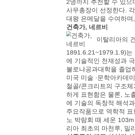
2명까지 추천할 수 있
사무총장이 선정한다. 각 
대왕 은메달을 수여하며,
건축가, 네르비
이탈리아의 건축구
1891.6.21~1979.
에 기술적인 천재성과 극
볼로냐공과대학을 졸업하고
미국 미술 ·문학아카데
철골/콘크리트의 구조체가
하게 표현함은 물론, 노
에 기술의 독창적 해석과
주요작품으로 역학적 표
노 박람회 때 세운 103
리아 최초의 마천루, 밀라