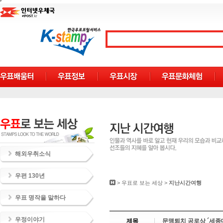
해외우취소식
우편 130년
>
우표로 보는 세상
>
지난시간여행
우표 명작을 말하다
우정이야기
제목
문맹퇴치 공로상 ´세종