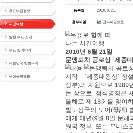
등록일
2010. 6. 21.
우표수집정보
첨부파일
첨부파일없음
시간여행
발행 우표 소개
우표 뒷이야기
2010년 6월 21일
문맹퇴치 공로상 ´세종대
대한민국 방방곡곡
우정문화웹툰
상부)의 지원으로 1989
는 상으로, 정식명칭은 세종대왕
올해로 제 18회를 맞이하
발도상국의 모어(母語) 발
에게 매년(9월 8일 문
원국 정부, 또는 유네스